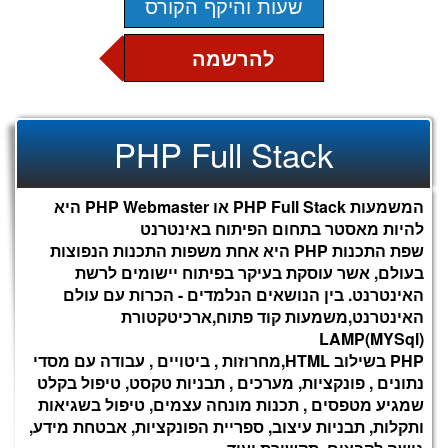
שעות והיקף הקורס
להרשמה
מסלול פעם בשבוע
מבוא לעולם האינטרנט
PHP Full Stack
6 שעות כל מפגש
מושגי יסוד , פרוטוקול HTTP , סוגי דפדפנים , שרתי
אינטרנט , תקינה , טכנולוגיות צד שרת וצד לקוח.
המשמעות PHP Full Stack או PHP Webmaster היא
מסלול פעמיים בשבוע
להיות מאסטר בתחום הפיתוח באינטרנט
3.5 שעות כל מפגש
CSS & HTML
שפת התכנות PHP היא אחת משפות התכנות הנפוצות
נלמד על מבנה ועיצוב של דפי אינטרנט
בעולם, אשר עוסקת בעיקר בפיתוח יישומים לרשת
האינטרנט. בין הנושאים הנלמדים - הכרות עם עולם
מסלול שלוש פעמים בשבוע
האינטרנט,משמעות קוד פתוח,ארכיטקטורת
2.5 שעות כל מפגש
Introduction to Programming
LAMP(MYSql)
נכיר את יסודות התכנות
PHP בשילוב HTML,מחרוזות , ביטויים , עבודה עם מסדי
נתונים , פונקציות, מערכים , תבניות טקסט, טיפול בקלט
שמגיע מטפסים , תכנות מונחה עצמים, טיפול בשגיאות
JavaScript
ותקלות, תבניות עיצוב, ספריית הפונקציות, אבטחת מידע,
JavaScript נשתמש בשפת התסריט JavaScript