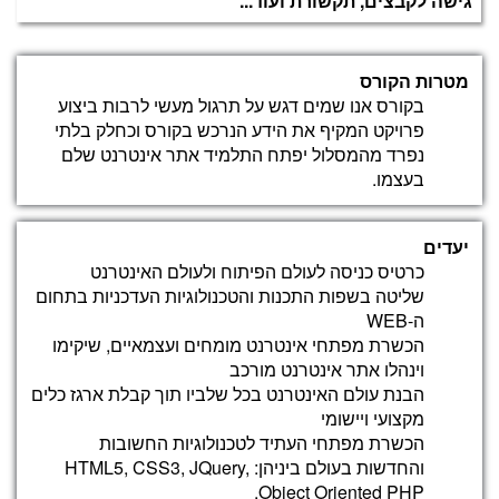
גישה לקבצים, תקשורת ועוד...
ליצירת דפי אינטרנט אינטראקטיביים, אבטחת טפסים
ועוד...
מטרות הקורס
Photoshop
בקורס אנו שמים דגש על תרגול מעשי לרבות ביצוע
היא תוכנה לעיבוד וליטוש תמונות ועריכה גראפית, היא
פרויקט המקיף את הידע הנרכש בקורס וכחלק בלתי
בעלת מגוון רב של אפשרויות ואפקטים לעיצוב גרפי
נפרד מהמסלול יפתח התלמיד אתר אינטרנט שלם
ולעיצוב באינטרנט
בעצמו.
Class Work (build static website)
יעדים
בניית אתר סטטי (ללא בסיס נתונים) ובדיקת התקדמות
כרטיס כניסה לעולם הפיתוח ולעולם האינטרנט
שליטה בשפות התכנות והטכנולוגיות העדכניות בתחום
ה-WEB
Bootstrap
הכשרת מפתחי אינטרנט מומחים ועצמאיים, שיקימו
קבלה ושימוש
וינהלו אתר אינטרנט מורכב
מערכת Grid
הבנת עולם האינטרנט בכל שלביו תוך קבלת ארגז כלים
טכניקות CSS עם Bootstrap
מקצועי ויישומי
טפסים וטבלאות גופנים וסמלים
הכשרת מפתחי העתיד לטכנולוגיות החשובות
בעזרת Bootstrap נהפוך את האתר לרספונסיבי
והחדשות בעולם ביניהן: HTML5, CSS3, JQuery,
(מותאם לכל סוגי המכשירים - סלולר טאבלטים ניידים
Object Oriented PHP,