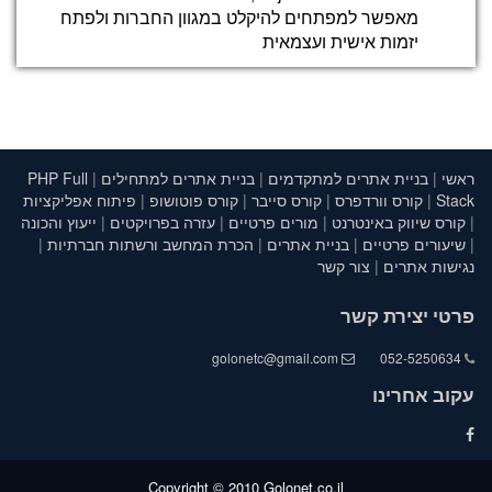
ועוד)
מאפשר למפתחים להיקלט במגוון החברות ולפתח
יזמות אישית ועצמאית
JQuery
JQuery היא למעשה ספריית עזר לשפת Javascript
JQuery היא אחת הספריות הפופולריות והשימוש בה
מקנה כתיבת קוד קצר ,יעיל ,התאמות לאפליקציות
מובייל אפקטים מרשימים ועוד..
ראשי
|
בניית אתרים למתקדמים
|
בניית אתרים למתחילים
|
PHP Full
Stack
|
קורס וורדפרס
|
קורס סייבר
|
קורס פוטושופ
|
פיתוח אפליקציות
|
קורס שיווק באינטרנט
|
מורים פרטיים
|
עזרה בפרויקטים
|
ייעוץ והכונה
PHP Basic
|
שיעורים פרטיים
|
בניית אתרים
|
הכרת המחשב ורשתות חברתיות
|
נלמד מהי שפת תכנות צד שרת ונבין מה מתרחש
נגישות אתרים
|
צור קשר
מאחורי הקלעים
פרטי יצירת קשר
MySQL Databases
golonetc@gmail.com
052-5250634
נלמד להשתמש במסד הנתונים
עקוב אחרינו
PHP Server Side
כתיבה לצד שרת , הכנסת נתונים , שינוי נתונים ,
Copyright © 2010 Golonet.co.il