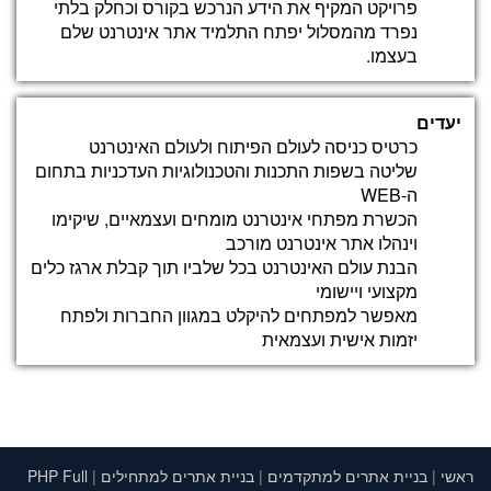
פרויקט המקיף את הידע הנרכש בקורס וכחלק בלתי
יצירת בטפסים
נפרד מהמסלול יפתח התלמיד אתר אינטרנט שלם
בעצמו.
CSS + CSS 3
שילוב CSS עם HTML
יעדים
סלקטורים
כרטיס כניסה לעולם הפיתוח ולעולם האינטרנט
שימוש ב class and id
שליטה בשפות התכנות והטכנולוגיות העדכניות בתחום
הכרת מאפייני העיצוב
ה-WEB
הכשרת מפתחי אינטרנט מומחים ועצמאיים, שיקימו
וינהלו אתר אינטרנט מורכב
Bootstrap
הבנת עולם האינטרנט בכל שלביו תוך קבלת ארגז כלים
קבלה ושימוש
מקצועי ויישומי
מערכת Grid
מאפשר למפתחים להיקלט במגוון החברות ולפתח
טכניקות CSS עם Bootstrap
יזמות אישית ועצמאית
טפסים וטבלאות גופנים וסמלים
Javascript
היכרות ראשונית עם השפה והשימושים שלה
מבוא לתכנות: היכרות עם תנאים ולולאות If, While
ראשי
|
בניית אתרים למתקדמים
|
בניית אתרים למתחילים
|
PHP Full
Loop, For Loop