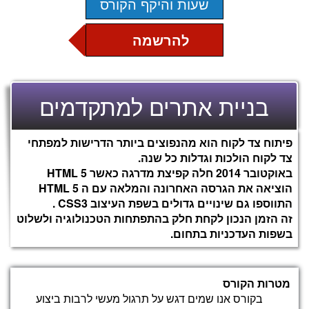
שעות והיקף הקורס
להרשמה
מסלול פעם בשבוע
מבוא לעולם האינטרנט
בניית אתרים למתקדמים
6 שעות כל מפגש
מושגי יסוד
פרוטוקול HTTP
סוגי דפדפנים
פיתוח צד לקוח הוא מהנפוצים ביותר הדרישות למפתחי
מסלול פעמיים בשבוע
שרתי אינטרנט
צד לקוח הולכות וגדלות כל שנה.
3.5 שעות כל מפגש
תקינה
באוקטובר 2014 חלה קפיצת מדרגה כאשר HTML 5
טכנולוגיות צד שרת וצד לקוח
הוציאה את הגרסה האחרונה והמלאה עם ה HTML 5
התווספו גם שינויים גדולים בשפת העיצוב CSS3 .
מסלול שלוש פעמים בשבוע
זה הזמן הנכון לקחת חלק בהתפתחות הטכנולוגיה ולשלוט
2.5 שעות כל מפגש
HTML + HTML 5
בשפות העדכניות בתחום.
מבנה ועקרונות התחביר
תגיות נפוצות ומאפיינים
יצירת לינקים
מטרות הקורס
הוספת תמונות
בקורס אנו שמים דגש על תרגול מעשי לרבות ביצוע
יצירת טבלאות